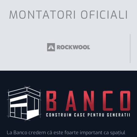
MONTATORI OFICIALI
La Banco credem că este foarte important ca spațiul