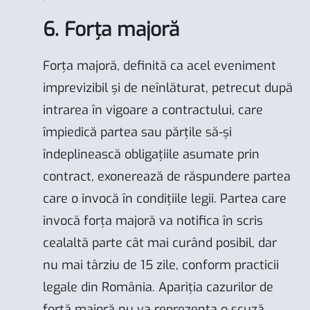
6. Forța majoră
Forța majoră, definită ca acel eveniment
imprevizibil și de neînlăturat, petrecut după
intrarea în vigoare a contractului, care
împiedică partea sau părțile să-și
îndeplinească obligațiile asumate prin
contract, exonerează de răspundere partea
care o invocă în condițiile legii. Partea care
invocă forța majoră va notifica în scris
cealaltă parte cât mai curând posibil, dar
nu mai târziu de 15 zile, conform practicii
legale din România. Apariția cazurilor de
forță majoră nu va reprezenta o scuză