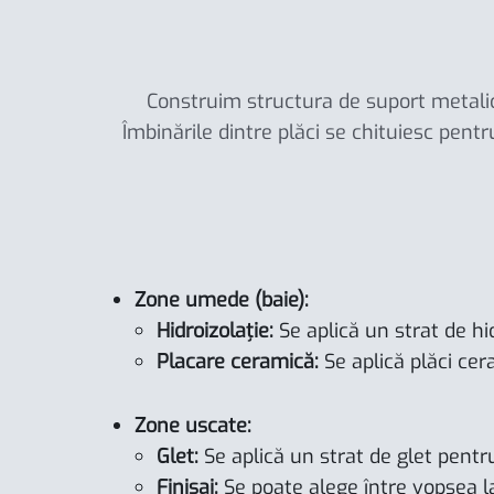
Construim structura de suport metalic
Îmbinările dintre plăci se chituiesc pent
Zone umede (baie):
Hidroizolație:
Se aplică un strat de hi
Placare ceramică:
Se aplică plăci cera
Zone uscate:
Glet:
Se aplică un strat de glet pentru
Finisaj:
Se poate alege între vopsea lava