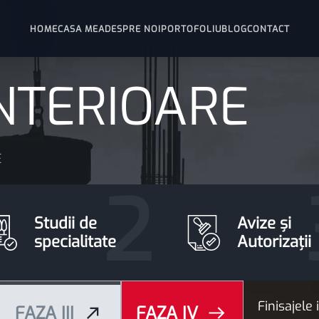
HOME
CASA MEA
DESPRE NOI
PORTOFOLIU
BLOG
CONTACT
INTERIOARE
E
Studii de
Avize și
specialitate
Autorizații
Finisajele
FAZA
FAZA