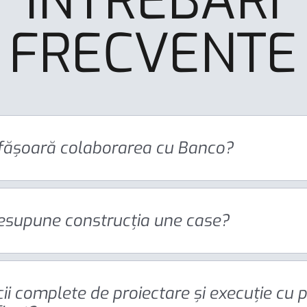
ÎNTREBĂRI
FRECVENTE
fășoară colaborarea cu Banco?
esupune construcția une case?
icii complete de proiectare și execuție cu 