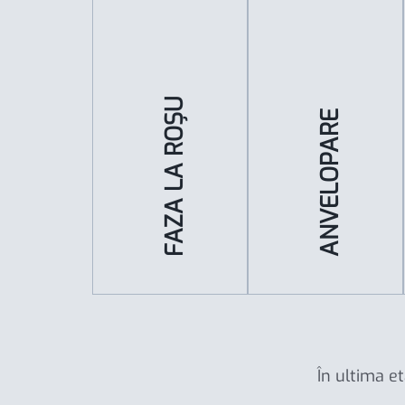
FAZA LA ROȘU
ANVELOPARE
În ultima et