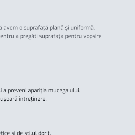
să avem o suprafață plană și uniformă.
 pentru a pregăti suprafața pentru vopsire
și a preveni apariția mucegaiului.
 ușoară întreținere.
ce și de stilul dorit.