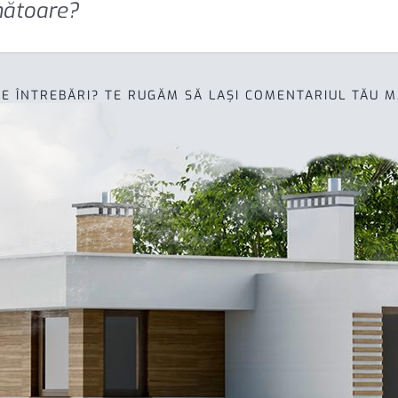
mătoare?
TE ÎNTREBĂRI? TE RUGĂM SĂ LAȘI COMENTARIUL TĂU M