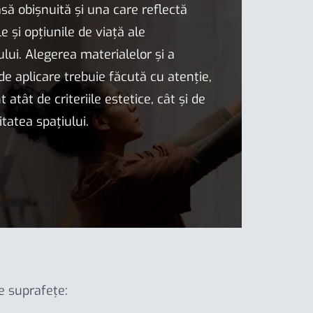
asă obișnuită și una care reflectă
e și opțiunile de viață ale
ului. Alegerea materialelor și a
 de aplicare trebuie făcută cu atenție,
 atât de criteriile estetice, cât și de
itatea spațiului.
de suprafețe: