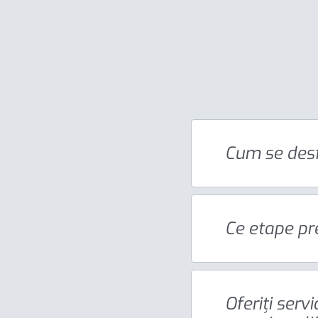
Cum se des
Ce etape pr
Oferiți serv