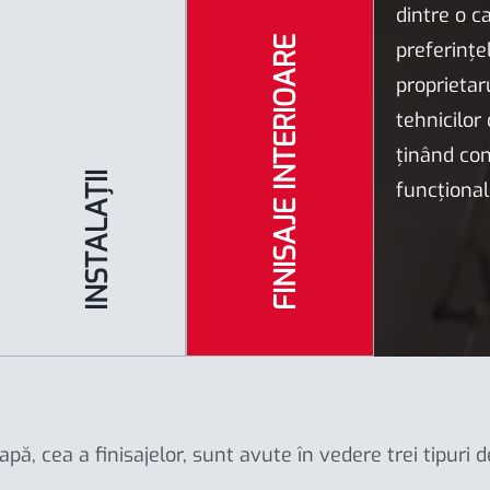
dintre o c
FINISAJE INTERIOARE
preferințel
proprietar
tehnicilor
ținând cont
INSTALAȚII
funcțional
apă, cea a finisajelor, sunt avute în vedere trei tipuri 