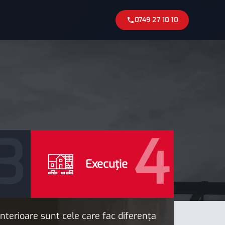
0749 27 10 10
Execuție
 interioare sunt cele care fac diferența