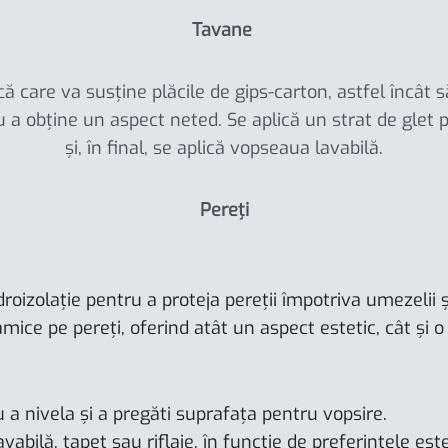
Tavane
ă care va susține plăcile de gips-carton, astfel încât 
ru a obține un aspect neted. Se aplică un strat de glet
și, în final, se aplică vopseaua lavabilă.
Pereți
droizolație pentru a proteja pereții împotriva umezelii 
mice pe pereți, oferind atât un aspect estetic, cât și o
 a nivela și a pregăti suprafața pentru vopsire.
bilă, tapet sau riflaje, în funcție de preferințele esteti