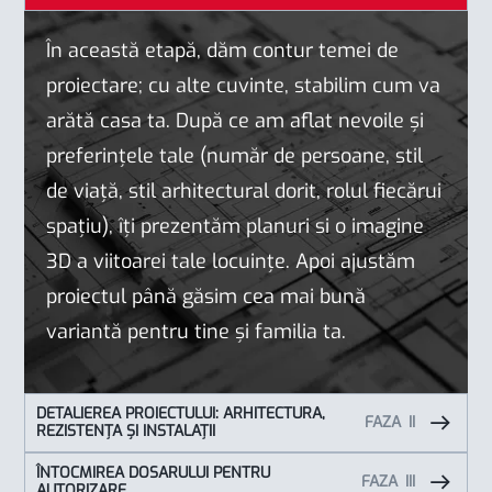
În această etapă, dăm contur temei de
proiectare; cu alte cuvinte, stabilim cum va
arătă casa ta. După ce am aflat nevoile și
preferințele tale (număr de persoane, stil
de viață, stil arhitectural dorit, rolul fiecărui
spațiu), îți prezentăm planuri si o imagine
3D a viitoarei tale locuințe. Apoi ajustăm
proiectul până găsim cea mai bună
variantă pentru tine și familia ta.
DETALIEREA PROIECTULUI: ARHITECTURA,
FAZA
REZISTENȚA ȘI INSTALAȚII
ÎNTOCMIREA DOSARULUI PENTRU
FAZA
AUTORIZARE