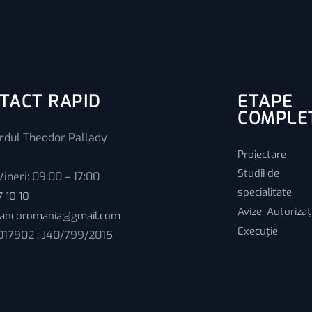
TACT RAPID
ETAPE
COMPLE
rdul Theodor Pallady
Proiectare
Studii de
Vineri: 09:00 – 17:00
specialitate
 10 10
Avize, Autorizaț
.bancoromania@gmail.com
Execuție
017902 ; J40/799/2015