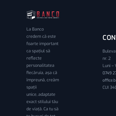
La Banco
credem că este
CON
foarte important
ca spațiul să
Buleva
reflecte
nr. 2
personalitatea
Luni – 
fiecăruia, așa că
0749 27
împreună, creăm
office
spații
CUI 34
unice, adaptate
exact stilului tău
de viață. Ca tu să