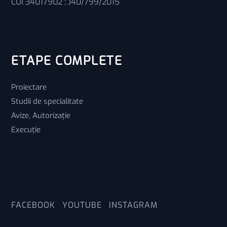
CUI 34017902 ; J40/799/2015
ETAPE COMPLETE
Proiectare
Studii de specialitate
Avize, Autorizație
Execuție
FACEBOOK
YOUTUBE
INSTAGRAM